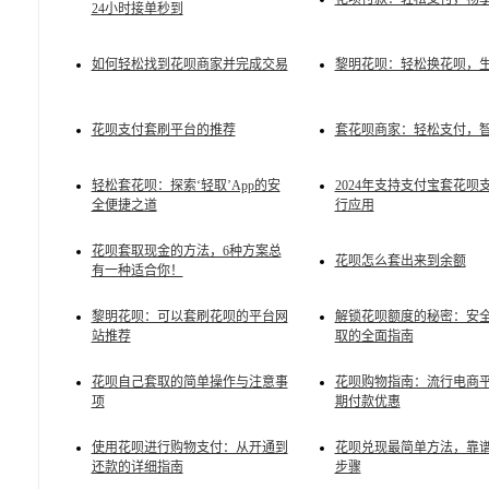
24小时接单秒到
如何轻松找到花呗商家并完成交易
黎明花呗：轻松换花呗，
花呗支付套刷平台的推荐
套花呗商家：轻松支付，
轻松套花呗：探索‘轻取’App的安
2024年支持支付宝套花呗
全便捷之道
行应用
花呗套取现金的方法，6种方案总
花呗怎么套出来到余额
有一种适合你！
黎明花呗：可以套刷花呗的平台网
解锁花呗额度的秘密：安
站推荐
取的全面指南
花呗自己套取的简单操作与注意事
花呗购物指南：流行电商
项
期付款优惠
使用花呗进行购物支付：从开通到
花呗兑现最简单方法，靠
还款的详细指南
步骤