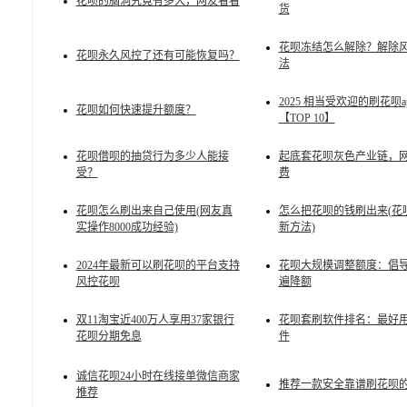
花呗的脑洞究竟有多大，网友看看
货
花呗冻结怎么解除？解除
花呗永久风控了还有可能恢复吗？
法
2025 相当受欢迎的刷花呗a
花呗如何快速提升额度？
【TOP 10】
花呗借呗的抽贷行为多少人能接
起底套花呗灰色产业链，
受？
费
花呗怎么刷出来自己使用(网友真
怎么把花呗的钱刷出来(花
实操作8000成功经验)
新方法)
2024年最新可以刷花呗的平台支持
花呗大规模调整额度：倡导
风控花呗
遍降额
双11淘宝近400万人享用37家银行
花呗套刷软件排名：最好
花呗分期免息
件
诚信花呗24小时在线接单微信商家
推荐一款安全靠谱刷花呗的a
推荐