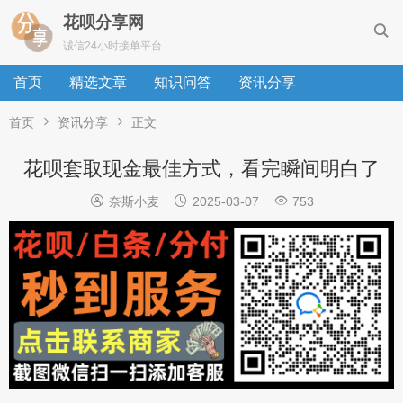
花呗分享网

诚信24小时接单平台
首页
精选文章
知识问答
资讯分享


首页
资讯分享
正文
花呗套取现金最佳方式，看完瞬间明白了



奈斯小麦
2025-03-07
753