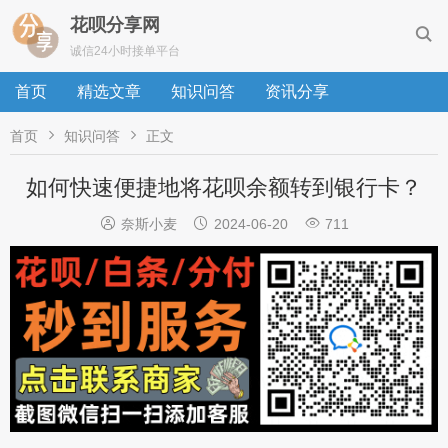
花呗分享网

诚信24小时接单平台
首页
精选文章
知识问答
资讯分享


首页
知识问答
正文
如何快速便捷地将花呗余额转到银行卡？



奈斯小麦
2024-06-20
711