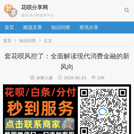
花呗分享网

诚信24小时接单平台
首页
精选文章
知识问答
资讯分享


首页
知识问答
正文
套花呗风控了：全面解读现代消费金融的新
风向



奈斯小麦
2026-05-23
109