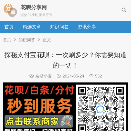
花呗分享网

诚信24小时接单平台
首页
精选文章
知识问答
资讯分享


首页
知识问答
正文
探秘支付宝花呗：一次刷多少？你需要知道
的一切！



奈斯小麦
2024-05-24
532