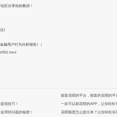
评论区分享你的教训！
方法》
消费金融用户行为分析报告》）
t/955.html
能套花呗的平台，能套的花呗的平台
松提现技巧！
一款可以刷花呗的APP，让你轻松
资金周转问题的秘密！
花呗额度怎么套出来？让你轻松实