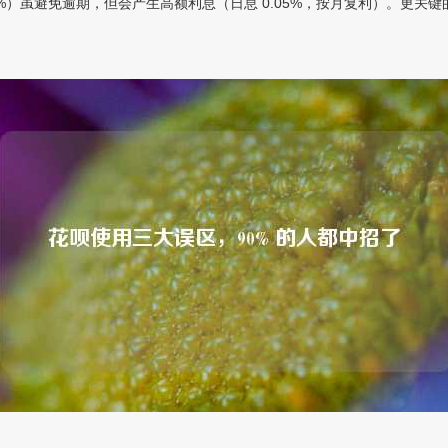
%）虽避免逾期，但会产生高额利息（日息 0.05%，按月复利）。更关