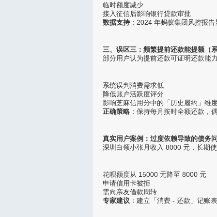
临时额度减少
接入征信后影响银行贷款审批
数据支持
：2024 年蚂蚁集团风控报
三、误区三：频繁提前还款能提额（
部分用户认为提前还款可证明还款能
系统误判消费需求低
降低账户活跃度评分
影响芝麻信用分中的「历史履约」维
正确策略
：保持每月按时全额还款，
真实用户案例：过度依赖导致的债务
深圳白领小张月收入 8000 元，长
花呗额度从 15000 元降至 8000 元
申请信用卡被拒
需向亲友借款周转
专家建议
：建立「消费 - 还款」记