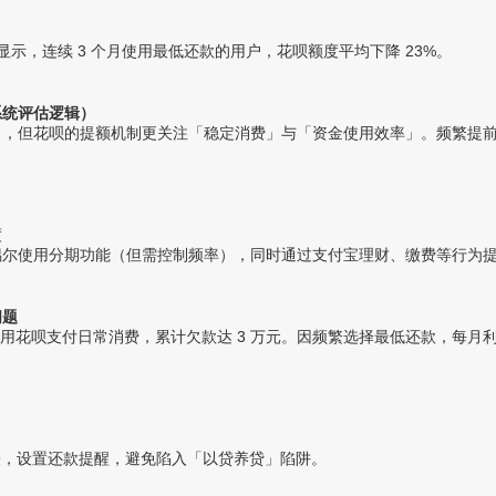
告显示，连续 3 个月使用最低还款的用户，花呗额度平均下降 23%。
系统评估逻辑）
力，但花呗的提额机制更关注「稳定消费」与「资金使用效率」。频繁提
度
偶尔使用分期功能（但需控制频率），同时通过支付宝理财、缴费等行为
问题
期使用花呗支付日常消费，累计欠款达 3 万元。因频繁选择最低还款，每月利
账表，设置还款提醒，避免陷入「以贷养贷」陷阱。