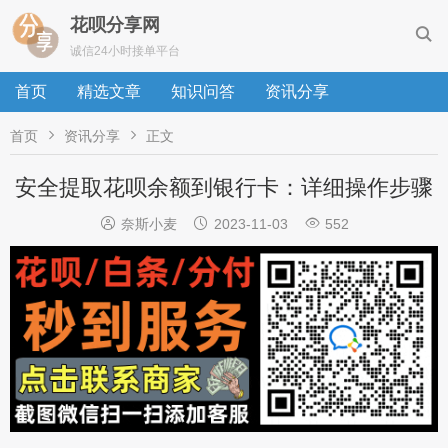
花呗分享网

诚信24小时接单平台
首页
精选文章
知识问答
资讯分享


首页
资讯分享
正文
安全提取花呗余额到银行卡：详细操作步骤



奈斯小麦
2023-11-03
552