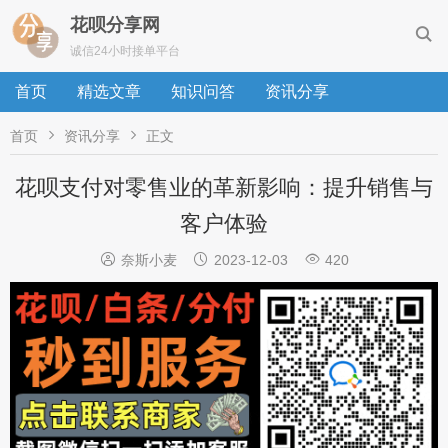
花呗分享网

诚信24小时接单平台
首页
精选文章
知识问答
资讯分享


首页
资讯分享
正文
花呗支付对零售业的革新影响：提升销售与
客户体验



奈斯小麦
2023-12-03
420