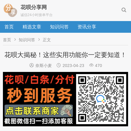
花呗分享网

诚信24小时接单平台
首页
精选文章
知识问答
资讯分享


首页
知识问答
正文
花呗大揭秘！这些实用功能你一定要知道！



奈斯小麦
2023-04-23
470