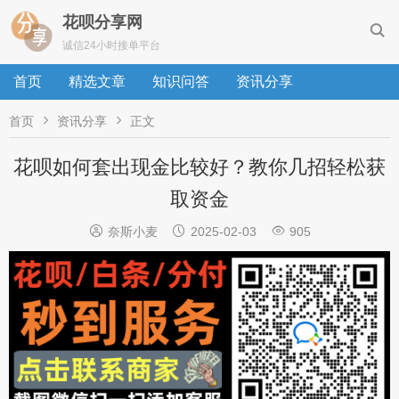
花呗分享网

诚信24小时接单平台
首页
精选文章
知识问答
资讯分享


首页
资讯分享
正文
花呗如何套出现金比较好？教你几招轻松获
取资金



奈斯小麦
2025-02-03
905