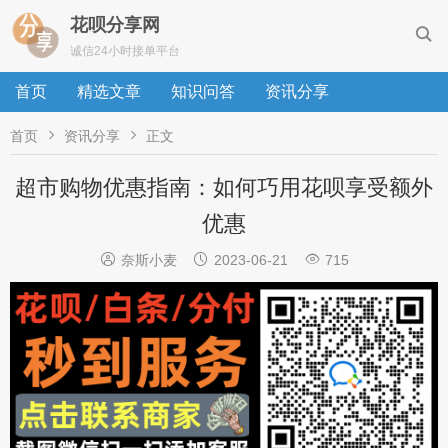
花呗分享网

诚信24小时接单平台
首页
精选文章
知识问答
资讯分享


首页
资讯分享
正文
超市购物优惠指南：如何巧用花呗享受额外
优惠



奈斯小麦
2023-06-21
715