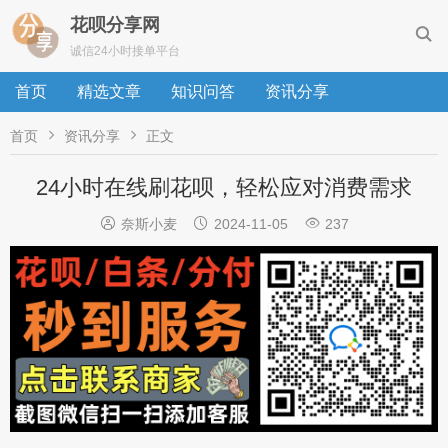
花呗分享网

诚信24小时接单平台
首页
精选文章
知识问答
资讯分享


首页
资讯分享
正文
24小时在线刷花呗，轻松应对消费需求



奈斯小麦
2024-11-05
237