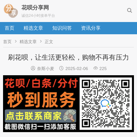
花呗分享网

诚信24小时接单平台
首页
精选文章
知识问答
资讯分享


首页
精选文章
正文
刷花呗，让生活更轻松，购物不再有压力



奈斯小麦
2025-02-06
225