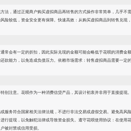
现方法，通过正规商户购买虚拟商品再转售的方式操作非常简单，几乎不
的风险较低，资金安全更有保障。快速高效：从购买虚拟商品到转售兑现
时通常会有一定的折扣，因此实际兑现的金额可能会略低于花呗的消费金
的还款能力，以免造成负债压力。依赖市场需求：转售虚拟商品需要一定
要特别注意。花呗作为一种消费信贷产品，其设计初衷并非用于直接提现
品或服务符合国家相关法律法规，不进行非法交易或虚假交易。避免高风
台进行提现，以免触犯法律或导致资金损失。遵守花呗使用协议：在使用
账户被封禁或信用受损。