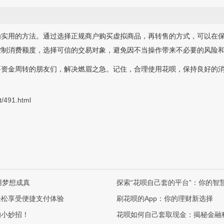
为实用的方法。通过选择正规商户购买虚拟商品，再转售的方式，可以在
控制消费额度，选择可信的交易对象，避免因不当操作带来不必要的风险
要资金周转的朋友们，解决燃眉之急。记住，合理使用花呗，保持良好的
t/491.html
用梦想成真
探索“花呗自己套的平台”：你的智
轻松享受便捷支付体验
刷花呗的App：你的理财新选择
的小妙招！
花呗如何自己套取现金：揭秘金融