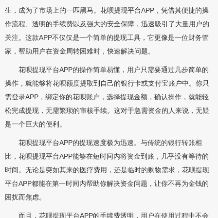
生，成为了市场上的一匹黑马。花呗提现平台APP，凭借其便捷的操
作流程、透明的手续费以及强大的安全保障，迅速吸引了大量用户的
关注。这款APP不仅仅是一个简单的提现工具，它更像是一位财务管
家，帮助用户在资金周转困难时，快速解决问题。
花呗提现平台APP的操作简单易懂，用户只需要通过几步简单的
操作，就能够将花呗额度提取到自己的银行卡或支付宝账户中。你只
需登录APP，绑定你的花呗账户，选择提现金额，确认操作，就能轻
松完成提现，无需繁琐的审核手续。这对于急需资金的人来说，无疑
是一个巨大的便利。
花呗提现平台APP的提现速度极为迅速。与传统的银行转账相
比，花呗提现平台APP能够在短时间内将资金到账，几乎没有等待的
时间。无论是突如其来的医疗费用，还是临时的购物需求，花呗提现
平台APP都能在第一时间内帮助你解决资金问题，让你不再为金钱的
困扰而焦虑。
而且，花呗提现平台APP的手续费透明，用户在使用过程中不会