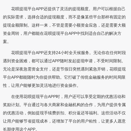
花呗提现平台APP还提供了灵活的提现额度。用户可以根据自己
的实际需求，选择合适的提现额度，而不是像某些平台那样有固定的
提现金额限制。这样一来，不管是需要小额资金应急，还是需要大额
资金周转，用户都能在花呗提现平台APP中找到适合自己的解决方
案。
花呗提现平台APP还支持24小时全天候服务。无论你在任何时段
遇到资金困难，都可以通过APP随时发起提现申请，不受时间限制。
无论是深夜急需资金支付，还是节假日突然遇到紧急开销，花呗提现
平台APP都能随时为你提供帮助。它打破了传统金融服务的时间局限
性，让用户能够更加灵活地进行资金操作。
在使用花呗提现平台APP时，用户还可以享受定期的优惠活动和
奖励计划。平台通过与各大商家和金融机构的合作，为用户提供专属
的优惠活动，例如提现手续费折扣、积分返还等福利。这些活动不仅
让用户能够节省提现成本，还增加了平台的用户粘性，让更多人愿意
长期使用这个APP。