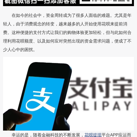
在如今的社会中，资金周转成为了很多人面临的难题。尤其是年
轻人，由于消费观念的转变，越来越多的人开始使用花呗来提前消
费。这种便捷的支付方式让我们的购物体验更加轻松，但与此如何合
理利用花呗额度、以及如何应对突然出现的资金需求问题，便成了不
少人心中的困扰。
幸运的是，随着金融科技的不断发展，
花呗提现
平台APP应运而