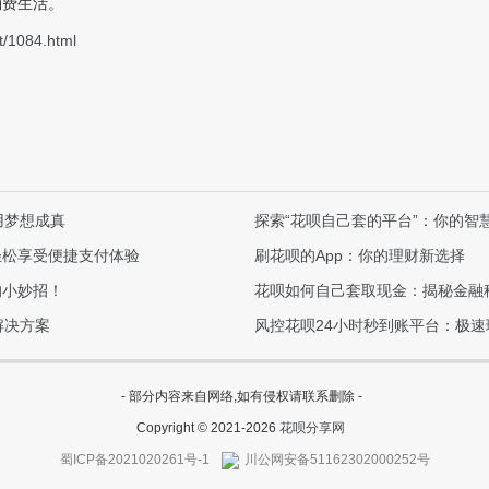
消费生活。
t/1084.html
用梦想成真
探索“花呗自己套的平台”：你的智
轻松享受便捷支付体验
刷花呗的App：你的理财新选择
的小妙招！
花呗如何自己套取现金：揭秘金融
解决方案
风控花呗24小时秒到账平台：极
- 部分内容来自网络,如有侵权请联系删除 -
Copyright © 2021-2026
花呗分享网
蜀ICP备2021020261号-1
川公网安备51162302000252号