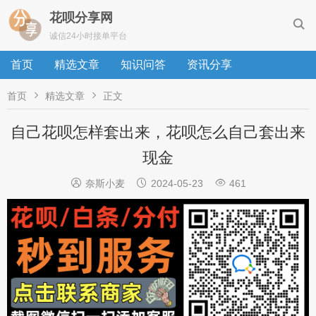
花呗分享网

诚信24小时接单平台
首页
精选文章
知识问答
资讯分享


首页
精选文章
正文
自己花呗怎样套出来，花呗怎么自己套出来
现金



奈斯小麦
2024-05-23
461