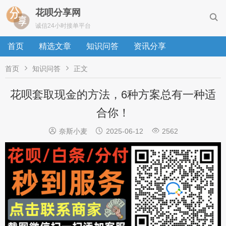
花呗分享网

诚信24小时接单平台
首页
精选文章
知识问答
资讯分享


首页
知识问答
正文
花呗套取现金的方法，6种方案总有一种适
合你！



奈斯小麦
2025-06-12
2562