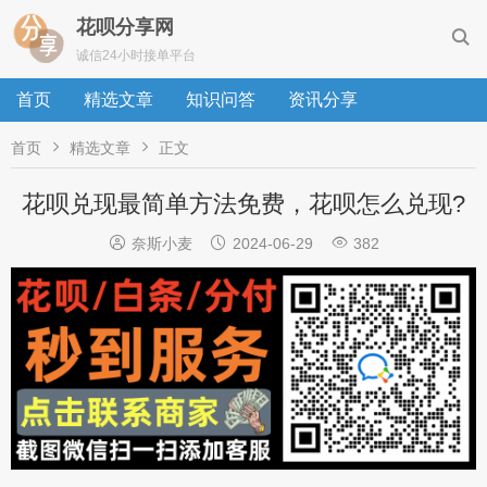
花呗分享网

诚信24小时接单平台
首页
精选文章
知识问答
资讯分享


首页
精选文章
正文
花呗兑现最简单方法免费，花呗怎么兑现?



奈斯小麦
2024-06-29
382