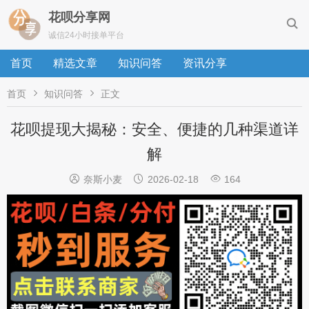
花呗分享网

诚信24小时接单平台
首页
精选文章
知识问答
资讯分享


首页
知识问答
正文
花呗提现大揭秘：安全、便捷的几种渠道详
解



奈斯小麦
2026-02-18
164