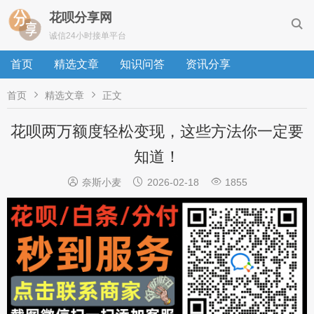
花呗分享网

诚信24小时接单平台
首页
精选文章
知识问答
资讯分享


首页
精选文章
正文
花呗两万额度轻松变现，这些方法你一定要
知道！



奈斯小麦
2026-02-18
1855