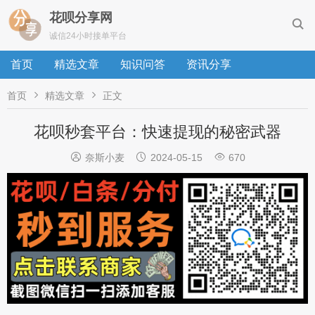
花呗分享网

诚信24小时接单平台
首页
精选文章
知识问答
资讯分享


首页
精选文章
正文
花呗秒套平台：快速提现的秘密武器



奈斯小麦
2024-05-15
670