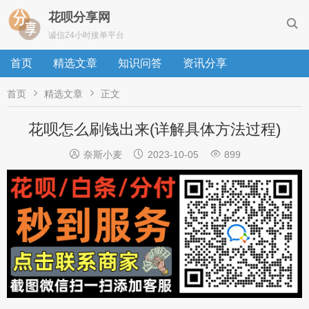
花呗分享网

诚信24小时接单平台
首页
精选文章
知识问答
资讯分享


首页
精选文章
正文
花呗怎么刷钱出来(详解具体方法过程)



奈斯小麦
2023-10-05
899