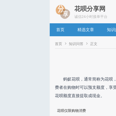
花呗分享网
诚信24小时接单平台
首页
精选文章
知识


首页
知识问答
正文
蚂蚁花呗，通常简称为花呗，
费者在购物时可以预支额度，享受
花呗额度直接提取成现金。
花呗仅限购物消费