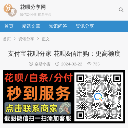
花呗分享网

诚信24小时接单平台
首页
精选文章
知识问答
资讯分享


首页
资讯分享
正文
支付宝花呗分家 花呗&信用购：更高额度



奈斯小麦
2024-02-22
735