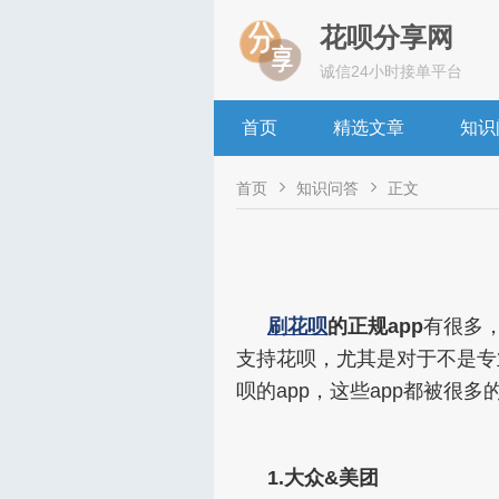
花呗分享网
诚信24小时接单平台
首页
精选文章
知识


首页
知识问答
正文
刷花呗
的正规app
有很多
支持花呗，尤其是对于不是专
呗的app，这些app都被
1.大众&美团