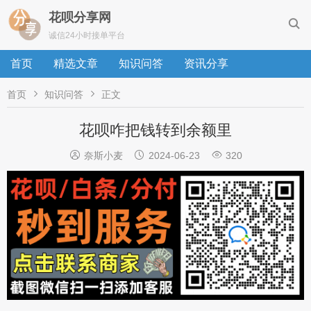
花呗分享网

诚信24小时接单平台
首页
精选文章
知识问答
资讯分享


首页
知识问答
正文
花呗咋把钱转到余额里



奈斯小麦
2024-06-23
320