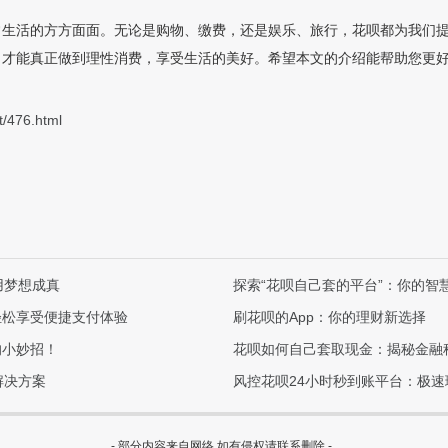
常生活的方方面面。无论是购物、缴费，还是娱乐、旅行，花呗都为我们
，才能真正做到理性消费，享受生活的美好。希望本文的介绍能帮助您更
t/476.html
用梦想成真
探索“花呗自己套的平台”：你的智
轻松享受便捷支付体验
刷花呗的App：你的理财新选择
的小妙招！
花呗如何自己套取现金：揭秘金融
解决方案
风控花呗24小时秒到账平台：极
- 部分内容来自网络,如有侵权请联系删除 -