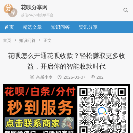
花呗分享网

诚信24小时接单平台
首页
精选文章
知识问答
资讯分享


首页
知识问答
正文
花呗怎么开通花呗收款？轻松赚取更多收
益，开启你的智能收款时代



奈斯小麦
2025-03-07
282