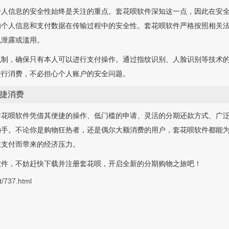
个人信息的安全性始终是关注的重点。套花呗软件深知这一点，因此在安
的个人信息和支付数据在传输过程中的安全性。套花呗软件严格按照相关
免泄露或滥用。
机制，确保只有本人可以进行支付操作。通过指纹识别、人脸识别等技术
进行消费，不必担心个人账户的安全问题。
捷消费
套花呗软件凭借其便捷的操作、低门槛的申请、灵活的分期还款方式、广
助手。不论你是购物狂热者，还是偶尔大额消费的用户，套花呗软件都能
性支付而带来的经济压力。
软件，不妨赶快下载并注册套花呗，开启全新的分期购物之旅吧！
t/737.html