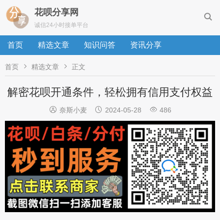
花呗分享网

诚信24小时接单平台
首页
精选文章
知识问答
资讯分享


首页
精选文章
正文
解密花呗开通条件，轻松拥有信用支付权益



奈斯小麦
2024-05-28
486