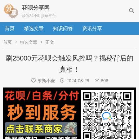
花呗分享网

诚信24小时接单平台
首页
精选文章
知识问答
资讯分享


首页
精选文章
正文
刷25000元花呗会触发风控吗？揭秘背后的
真相！



奈斯小麦
2024-08-29
806