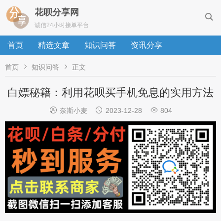
花呗分享网

诚信24小时接单平台
首页
精选文章
知识问答
资讯分享


首页
知识问答
正文
白嫖秘籍：利用花呗买手机免息的实用方法



奈斯小麦
2023-12-28
804