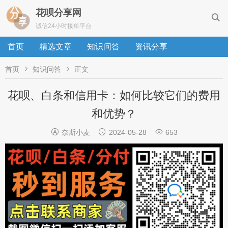
花呗分享网

诚信24小时接单平台
首页
精选文章
知识问答
资讯分享


首页
知识问答
正文
花呗、白条和信用卡：如何比较它们的费用
和优势？



奈斯小麦
2024-05-28
653