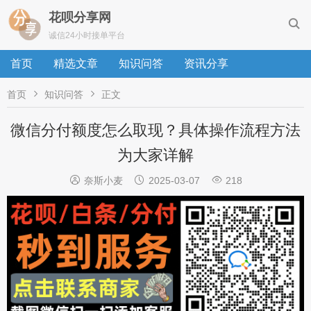
花呗分享网

诚信24小时接单平台
首页
精选文章
知识问答
资讯分享


首页
知识问答
正文
微信分付额度怎么取现？具体操作流程方法
为大家详解



奈斯小麦
2025-03-07
218