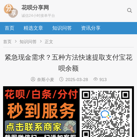
花呗分享网

诚信24小时接单平台
首页
精选文章
知识问答
资讯分享


首页
知识问答
正文
紧急现金需求？五种方法快速提取支付宝花
呗余额



奈斯小麦
2025-03-28
913