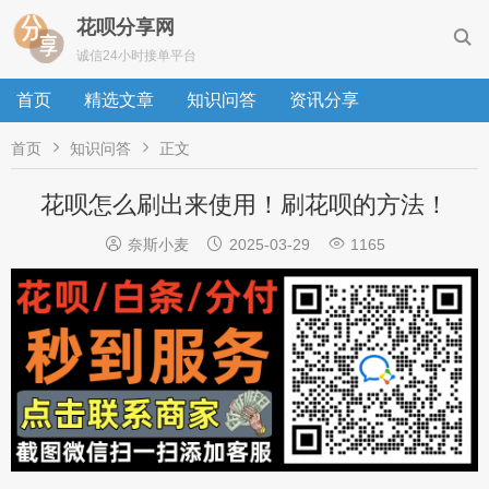
花呗分享网

诚信24小时接单平台
首页
精选文章
知识问答
资讯分享


首页
知识问答
正文
花呗怎么刷出来使用！刷花呗的方法！



奈斯小麦
2025-03-29
1165