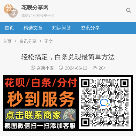
花呗分享网

诚信24小时接单平台
首页
精选文章
知识问答
资讯分享


首页
资讯分享
正文
轻松搞定，白条兑现最简单方法



奈斯小麦
2024-06-12
264