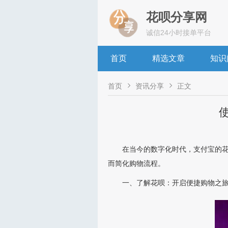
花呗分享网
诚信24小时接单平台
首页
精选文章
知识


首页
资讯分享
正文
在当今的数字化时代，支付宝的
而简化购物流程。
一、了解花呗：开启便捷购物之