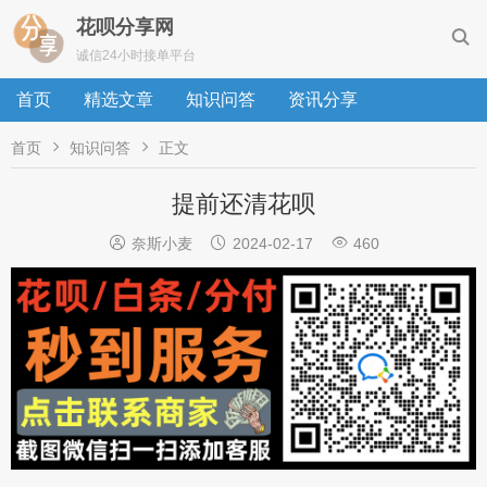
花呗分享网

诚信24小时接单平台
首页
精选文章
知识问答
资讯分享


首页
知识问答
正文
提前还清花呗



奈斯小麦
2024-02-17
460