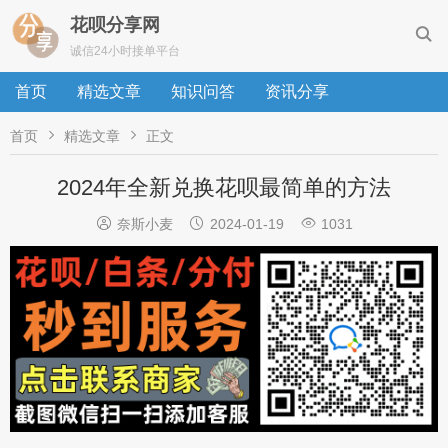
花呗分享网

诚信24小时接单平台
首页
精选文章
知识问答
资讯分享


首页
精选文章
正文
2024年全新兑换花呗最简单的方法



奈斯小麦
2024-01-19
1031