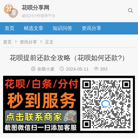
花呗分享网

诚信24小时接单平台
首页
精选文章
知识问答
资讯分享


首页
资讯分享
正文
花呗提前还款全攻略（花呗如何还款?）



奈斯小麦
2024-05-11
393