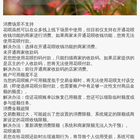
消费场景不支持
花呗虽然可以在众多线上线下场景中使用，但目前仅支持在开通花呗
收钱功能的商家进行消费。如果商家未开通花呗收钱功能，您将无法
使用花呗付款。
解决办法：选择在开通花呗收钱功能的商家消费。
未开通商家收款码
若您想使用花呗扫码付款，只能扫描商家的收款码。如果店家提供的
是店主的个人收款码，您将无法使用花呗付款。
解决办法：前往开通商家收款码的店家消费。
账户可用额度不足
当您的花呗账户可用额度低于交易金额时，将无法使用花呗支付该交
易（即使选择花呗分期付款，也需要账户中有足够一次性支付商品金
额的额度）。
解决办法：偿还花呗账单以恢复已用额度，您还可以领取临时额度或
参与提额任务。
消费金额超限
交易数额过大，可能超出了您设置的消费限额、系统规定的限额或商
家设定的花呗收钱限额。
解决办法：重新调整消费限额（系统和商家限额无法人为干预）。
花呗逾期
若您在给花呗还款时出现逾期行为，将导致个人信用受损，系统可能