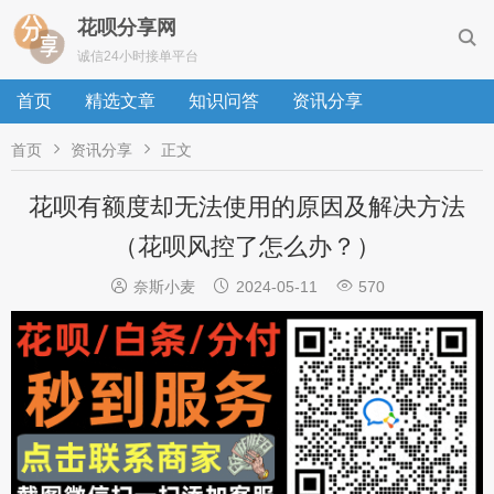
花呗分享网

诚信24小时接单平台
首页
精选文章
知识问答
资讯分享


首页
资讯分享
正文
花呗有额度却无法使用的原因及解决方法
（花呗风控了怎么办？）



奈斯小麦
2024-05-11
570