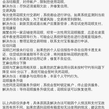
会冻结额度、封停账户，限制您使用花呗。
解决办法：尽快还清逾期欠款，并修复信用。
交易风险
每次使用花呗支付交易时，系统都会进行评估。如果系统监测到当前
交易环境存在风险，为了规避风险，交易将受到限制。
解决办法：刷新页面或退出账户后重新登录，再尝试使用花呗支付。
套现嫌疑
频繁在同一家店铺使用花呗、经常一次性用完花呗额度、总是在凌晨
或半夜使用花呗等行为，可能会让系统怀疑您在进行违规套现操作。
解决办法：整理近期交易明细，联系支付宝客服进行申诉。
征信问题
花呗已对接央行征信，如果您的个人征信报告中存在信用卡透支未
还、信贷或担保逾期等不良记录，将间接影响花呗的使用。
解决办法：积累良好信用记录，修复不良征信。
芝麻信用分下降
花呗与芝麻信用相关联，如果您的芝麻信用分因未按时守约等问题下
降至 600 分以下，系统可能会暂时关闭花呗。
解决办法：积极参与信用任务，丰富个人守约行为。
花呗服务升级
当您同意花呗服务升级时，系统会暂时锁定账户，停止提供服务。
解决办法：等待花呗服务升级完成，花呗应该可以恢复使用。
以上内容仅供参考，具体原因及解决办法可能因个人情况和支付宝政
策而有所不同。如果您遇到花呗有额度却无法使用的情况，建议您先