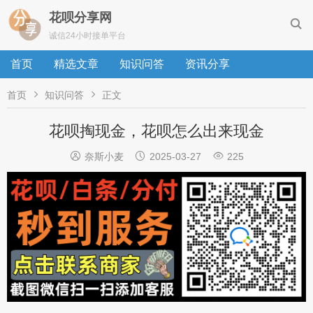
花呗分享网

诚信24小时接单平台
首页
精选文章
知识问答
资讯分享


首页
知识问答
正文
花呗掏现金，花呗怎么出来现金



奈斯小麦
2025-03-27
225