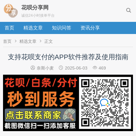
花呗分享网

诚信24小时接单平台
首页
精选文章
知识问答
资讯分享


首页
精选文章
正文
支持花呗支付的APP软件推荐及使用指南



奈斯小麦
2025-06-03
469