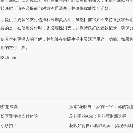
意按时还款。因为微信分付的额度与用户的信用密切相关，不按时还款可
付转账时，请务必提前与对方沟通清楚，并确保你能按期还款。
具，提供了更多的支付选择和分期灵活性。虽然目前它并不支持直接将分
重要的是，在使用分付时，务必理性消费，并保持良好的还款记录，确保
微信分付有更深入的了解，并能够在实际生活中灵活运用这一功能。如果
实用的支付工具。
t/845.html
用梦想成真
探索“花呗自己套的平台”：你的智
轻松享受便捷支付体验
刷花呗的App：你的理财新选择
的小妙招！
花呗如何自己套取现金：揭秘金融