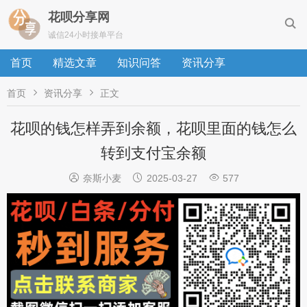
花呗分享网

诚信24小时接单平台
首页
精选文章
知识问答
资讯分享


首页
资讯分享
正文
花呗的钱怎样弄到余额，花呗里面的钱怎么
转到支付宝余额



奈斯小麦
2025-03-27
577