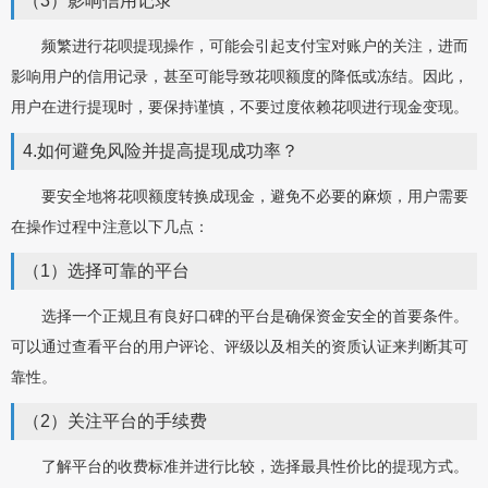
（3）影响信用记录
频繁进行花呗提现操作，可能会引起支付宝对账户的关注，进而
影响用户的信用记录，甚至可能导致花呗额度的降低或冻结。因此，
用户在进行提现时，要保持谨慎，不要过度依赖花呗进行现金变现。
4.如何避免风险并提高提现成功率？
要安全地将花呗额度转换成现金，避免不必要的麻烦，用户需要
在操作过程中注意以下几点：
（1）选择可靠的平台
选择一个正规且有良好口碑的平台是确保资金安全的首要条件。
可以通过查看平台的用户评论、评级以及相关的资质认证来判断其可
靠性。
（2）关注平台的手续费
了解平台的收费标准并进行比较，选择最具性价比的提现方式。