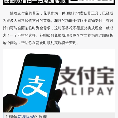
随着支付宝的普及，花呗作为一种便捷的消费信贷工具，已经成
为许多人日常购物支付的首选。花呗的功能不仅限于购物支付，有时
我们可能会面临临时资金需求，这时候将花呗额度兑换成现金，就成
为了一个不错的选择。花呗如何兑换成现金呢？本文将为你详细解析
这个问题，帮助你在需要时顺利实现资金变现。
1.理解
花呗提现
的原理