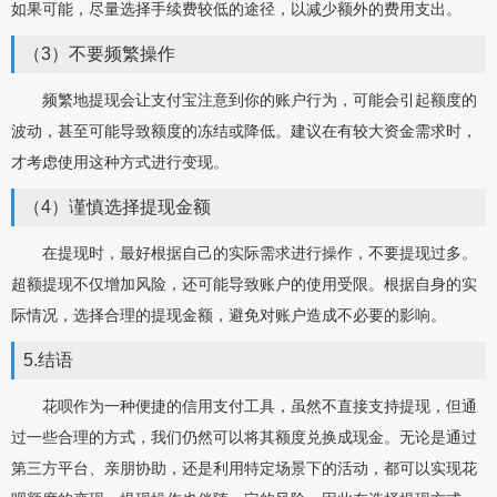
如果可能，尽量选择手续费较低的途径，以减少额外的费用支出。
（3）不要频繁操作
频繁地提现会让支付宝注意到你的账户行为，可能会引起额度的
波动，甚至可能导致额度的冻结或降低。建议在有较大资金需求时，
才考虑使用这种方式进行变现。
（4）谨慎选择提现金额
在提现时，最好根据自己的实际需求进行操作，不要提现过多。
超额提现不仅增加风险，还可能导致账户的使用受限。根据自身的实
际情况，选择合理的提现金额，避免对账户造成不必要的影响。
5.结语
花呗作为一种便捷的信用支付工具，虽然不直接支持提现，但通
过一些合理的方式，我们仍然可以将其额度兑换成现金。无论是通过
第三方平台、亲朋协助，还是利用特定场景下的活动，都可以实现花