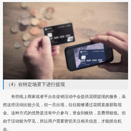
（4）在特定场景下进行提现
有些线上商家或者平台在促销活动中会提供花呗提现的服务，虽
然这些活动比较少见，但一旦出现，往往能够通过花呗直接获取现
金。这种方式的优势是没有中介参与，资金到账快，且费用较低。但
由于活动较为罕见，所以用户需要密切关注相关信息，才能抓住机
会。