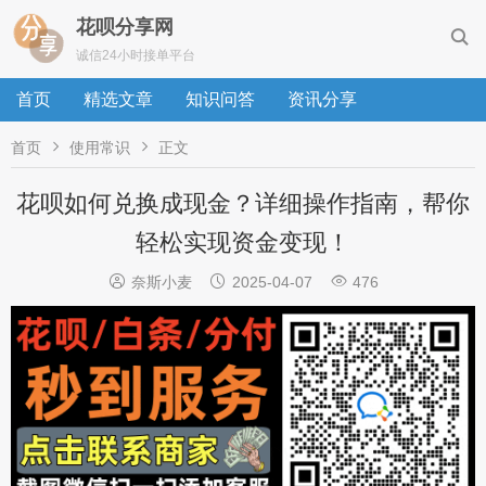
花呗分享网

诚信24小时接单平台
首页
精选文章
知识问答
资讯分享


首页
使用常识
正文
花呗如何兑换成现金？详细操作指南，帮你
轻松实现资金变现！



奈斯小麦
2025-04-07
476