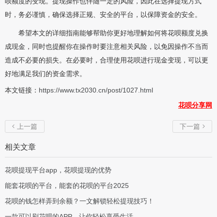
呗额度的变现。提现操作也伴随一定的风险，因此在选择提现方式
时，务必谨慎，确保选择正规、安全的平台，以保障资金的安全。
希望本文的详细指南能够帮助你更好地理解如何将花呗额度兑换
成现金，同时也提醒你在操作时要注意相关风险，以免因操作不当而
造成不必要的损失。在必要时，合理使用花呗进行现金变现，可以更
好地满足我们的资金需求。
本文链接：
https://www.tx2030.cn/post/1027.html
花呗分享网
上一篇
下一篇


相关文章
花呗提现平台app，花呗提现的优势
能套花呗的平台，能套的花呗的平台2025
花呗的钱怎样弄到余额？一文解锁轻松提现技巧！
一款可以刷花呗的APP，让你轻松享受生活