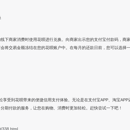
换
的线下商家消费时使用花呗进行兑换。向商家出示您的支付宝付款码，商
家会将交易金额冻结在您的花呗账户中。在每月的还款日前，您可以选择
松享受到花呗带来的便捷信用支付体验。无论是在支付宝APP、淘宝AP
了分期付款的服务，让您在购物、消费时更加轻松。赶快尝试一下吧！
t/338.html