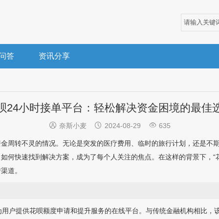
问答
资讯分享
呗24小时接单平台：轻松解决资金困境的最佳



奈斯小麦
2024-08-29
635
资金周转不灵的情况。无论是突发的医疗费用、临时的旅行计划，还是不
如何快速找到解决方案，成为了每个人关注的焦点。在这样的背景下，“花
转渠道。
为用户提供花呗额度申请和提升服务的在线平台。与传统金融机构相比，