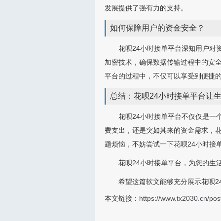
发展提供了强有力的支持。
如何保障用户的资金安全？
花呗24小时接单平台深知用户对
加密技术，确保数据传输过程中的安
平台的过程中，不仅可以享受到便捷
总结：花呗24小时接单平台让
花呗24小时接单平台不仅仅是一
费支出，还是突如其来的资金需求，花
题烦恼，不妨尝试一下花呗24小时接
花呗24小时接单平台，为您的生
希望这篇软文能够充分展示花呗2
本文链接：
https://www.tx2030.cn/pos